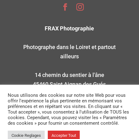
FRAX Photographie
Photographe dans le Loiret et partout
ailleurs
14 chemin du sentier à l'âne
45460 Saint Aignan des Gués
0661958137
Nous utilisons des cookies sur notre site Web pour vous
offrir l'expérience la plus pertinente en mémorisant vos
préférences et en répétant vos visites. En cliquant sur «
SIRET : 85156685100016
Tout accepter », vous consentez à l'utilisation de TOUS les
cookies. Cependant, vous pouvez visiter les « Paramètres
des cookies » pour fournir un consentement contrôlé.
Une création de
Loïc Web Clic
© 2021 Tous
Cookie Reglages
Accepter Tout